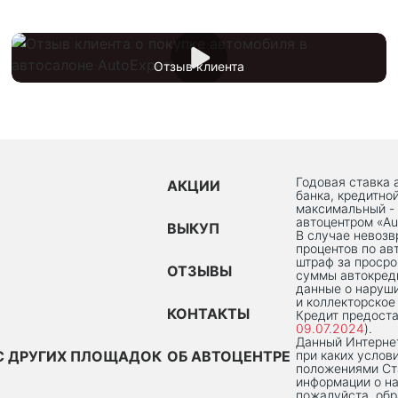
Отзыв клиента
Годовая ставка 
АКЦИИ
банка, кредитно
максимальный -
автоцентром «Au
ВЫКУП
В случае невоз
процентов по ав
штраф за просро
ОТЗЫВЫ
суммы автокред
данные о наруши
и коллекторское
КОНТАКТЫ
Кредит предоста
09.07.2024
).
Данный Интернет
С ДРУГИХ ПЛОЩАДОК
ОБ АВТОЦЕНТРЕ
при каких услов
положениями Ста
информации о на
пожалуйста, об