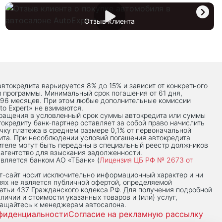
Отзыв клиента
автокредита варьируется 8% до 15% и зависит от конкретного
й программы. Минимальный срок погашения от 61 дня,
 96 месяцев. При этом любые дополнительные комиссии
to Expert» не взимаются.
вращения в условленный срок суммы автокредита или суммы
токредиту банк-партнер оставляет за собой право начислить
чку платежа в среднем размере 0,1% от первоначальной
ита. При несоблюдении условий погашения автокредита
теле могут быть переданы в специальный реестр должников
 агентство для взыскания задолженности.
вляется банком АО «ТБанк» (
Лицензия ЦБ РФ № 2673 от
-сaйт носит исключительно информационный характер и ни
иях не является публичной офертой, определяемой
тьи 437 Гражданского кодекса РФ. Для получения подробной
личии и стоимости указанных товаров и (или) услуг,
ращайтесь к менеджерам автосалона.
фиденциальности
Согласие на рекламную рассылку