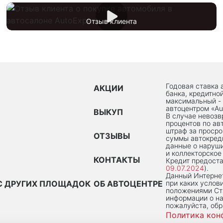
Отзыв клиента
Годовая ставка 
АКЦИИ
банка, кредитно
максимальный -
автоцентром «Au
ВЫКУП
В случае невоз
процентов по ав
штраф за просро
ОТЗЫВЫ
суммы автокред
данные о наруши
и коллекторское
КОНТАКТЫ
Кредит предоста
09.07.2024
).
Данный Интернет
С ДРУГИХ ПЛОЩАДОК
ОБ АВТОЦЕНТРЕ
при каких услов
положениями Ста
информации о на
пожалуйста, об
Политика кон