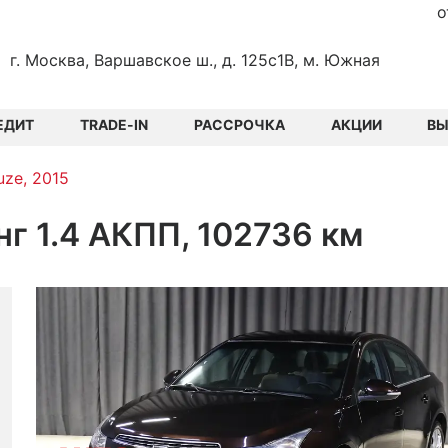
о
г. Москва, Варшавское ш., д. 125с1В, м. Южная
ЕДИТ
TRADE-IN
РАССРОЧКА
АКЦИИ
В
uze, 2015
нг 1.4 АКПП, 102736 км