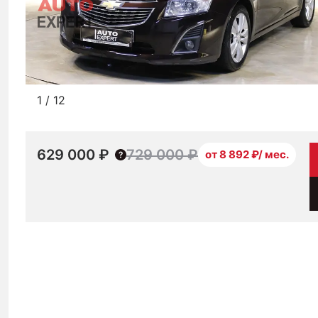
1
/
12
629 000 ₽
729 000 ₽
от 8 892 ₽/ мес.