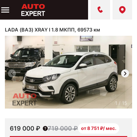
LADA (ВАЗ) XRAY I 1.8 МКПП, 69573 км
1
/
15
619 000 ₽
719 000 ₽
от 8 751 ₽/ мес.