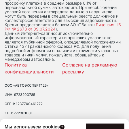
просрочку платежа в среднем размере 0,1% от
первоначальной суммы автокредита. При несоблюдении
условий погашения автокредита данные о нарушителе
могут быть переданы в специальный реестр должников и
коллекторское агентство для взыскания задолженности.
Кредит предоставляется банком АО «ТБанк» (
Лицензия ЦБ
РФ № 2673 от 09.07.2024
).
Данный Интернет-сaйт носит исключительно
информационный характер и ни при каких условиях не
является публичной офертой, определяемой положениями
Статьи 437 Гражданского кодекса РФ. Для получения
подробной информации о наличии и стоимости указанных
товаров и (или) услуг, пожалуйста, обращайтесь к
менеджерам автосалона.
Политика
Согласие на рекламную
конфиденциальности
рассылку
ООО «АВТОЭКСПЕРТ125»
ИНН: 9723203785
ОГРН: 1237700461272
КПП: 772301001
ЮРИДИЧЕСКИЙ АДРЕС: 109390 ГОР. МОСКВА, УЛ. ЛЮБЛИНСКАЯ, Д.
Мы используем cookies