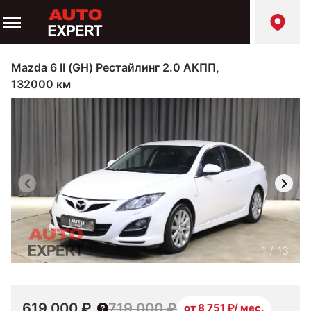
Mazda 6 II (GH) Рестайлинг 2.0 АКПП,
132000 км
1
/
13
619 000 ₽
719 000 ₽
от 8 751 ₽/ мес.