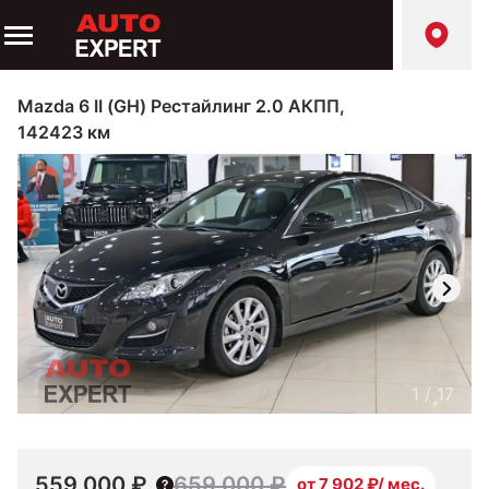
Mazda 6 II (GH) Рестайлинг 2.0 АКПП,
142423 км
1
/
17
559 000 ₽
659 000 ₽
от 7 902 ₽/ мес.