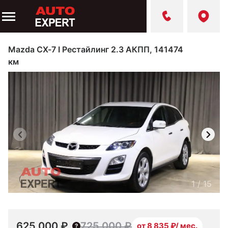
Mazda CX-7 I Рестайлинг 2.3 АКПП, 141474
км
1
/
15
625 000 ₽
725 000 ₽
от 8 835 ₽/ мес.