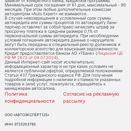
зависит от конкретного банка, кредитной программы.
Минимальный срок погашения от 61 дня, максимальный - 96
месяцев. При этом любые дополнительные комиссии
автоцентром «Auto Expert» не взимаются.
В случае невозвращения в условленный срок суммы
автокредита или суммы процентов по автокредиту банк-
партнер оставляет за собой право начислить штраф за
просрочку платежа в среднем размере 0,1% от
первоначальной суммы автокредита. При несоблюдении
условий погашения автокредита данные о нарушителе
могут быть переданы в специальный реестр должников и
коллекторское агентство для взыскания задолженности.
Кредит предоставляется банком АО «ТБанк» (
Лицензия ЦБ
РФ № 2673 от 09.07.2024
).
Данный Интернет-сaйт носит исключительно
информационный характер и ни при каких условиях не
является публичной офертой, определяемой положениями
Статьи 437 Гражданского кодекса РФ. Для получения
подробной информации о наличии и стоимости указанных
товаров и (или) услуг, пожалуйста, обращайтесь к
менеджерам автосалона.
Политика
Согласие на рекламную
конфиденциальности
рассылку
ООО «АВТОЭКСПЕРТ125»
ИНН: 9723203785