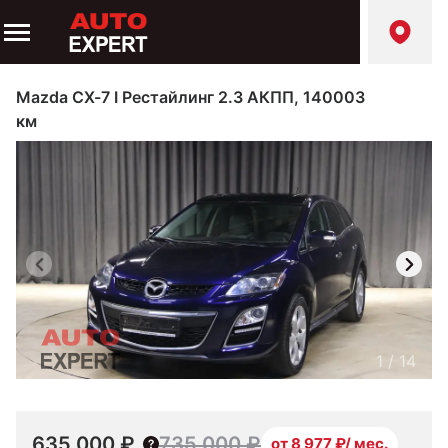
Mazda CX-7 I Рестайлинг 2.3 АКПП, 140003
км
1
/
14
635 000 ₽
735 000 ₽
от 8 977 ₽/ мес.