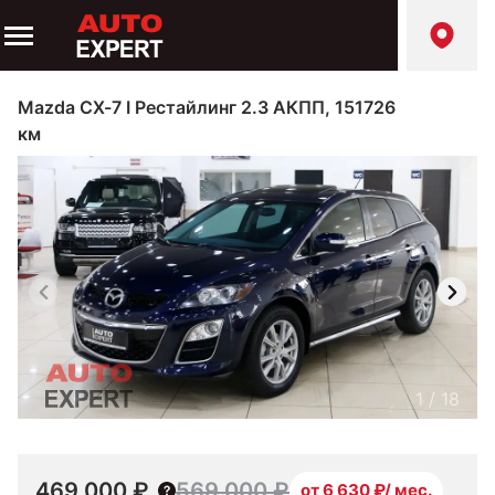
Mazda CX-7 I Рестайлинг 2.3 АКПП, 151726
км
1
/
18
469 000 ₽
569 000 ₽
от 6 630 ₽/ мес.