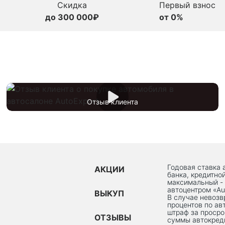
Скидка
Первый взнос
до 300 000₽
от 0%
Отзыв клиента
Годовая ставка 
АКЦИИ
банка, кредитно
максимальный -
автоцентром «Au
ВЫКУП
В случае невоз
процентов по ав
штраф за просро
ОТЗЫВЫ
суммы автокред