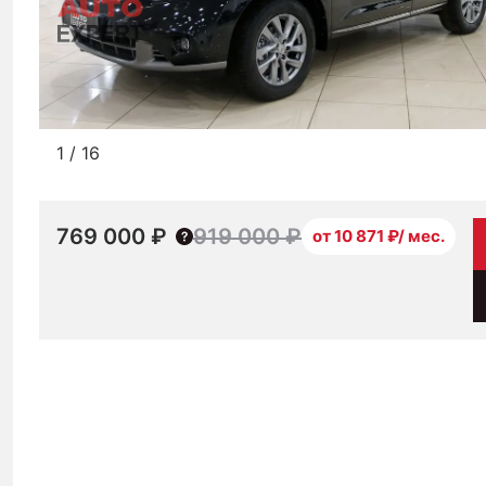
1
/
16
769 000 ₽
919 000 ₽
от 10 871 ₽/ мес.