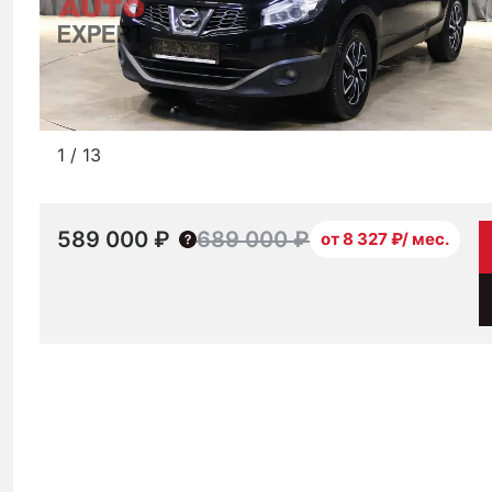
1
/
13
589 000 ₽
689 000 ₽
от 8 327 ₽/ мес.