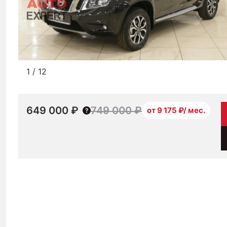
1
/
12
649 000 ₽
749 000 ₽
от 9 175 ₽/ мес.