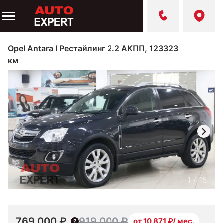
Opel Antara I Рестайлинг 2.2 АКПП, 123323
км
1
/
15
769 000 ₽
919 000 ₽
от 10 871 ₽/ мес.