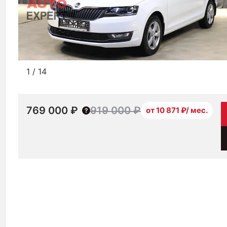
1
/
14
769 000 ₽
919 000 ₽
от 10 871 ₽/ мес.