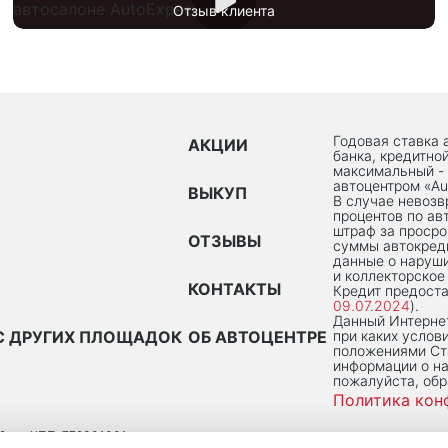
Отзыв клиента
Годовая ставка 
АКЦИИ
банка, кредитно
максимальный -
автоцентром «Au
ВЫКУП
В случае невоз
процентов по ав
штраф за просро
ОТЗЫВЫ
суммы автокред
данные о наруши
и коллекторское
КОНТАКТЫ
Кредит предоста
09.07.2024
).
Данный Интернет
С ДРУГИХ ПЛОЩАДОК
ОБ АВТОЦЕНТРЕ
при каких услов
положениями Ста
информации о на
пожалуйста, об
Политика кон
2
КПП: 772301001