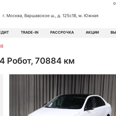
о
г. Москва, Варшавское ш., д. 125с1В, м. Южная
ЕДИТ
TRADE-IN
РАССРОЧКА
АКЦИИ
В
18
.4 Робот, 70884 км