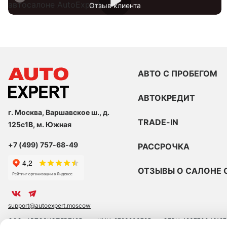
Отзыв клиента
АВТО С ПРОБЕГОМ
АВТОКРЕДИТ
г. Москва, Варшавское ш., д.
TRADE-IN
125с1В, м. Южная
+7 (499) 757-68-49
РАССРОЧКА
ОТЗЫВЫ О САЛОНЕ 
support@autoexpert.moscow
ООО «АВТОЭКСПЕРТ125»
ИНН: 9723203785
ОГРН: 123770046127