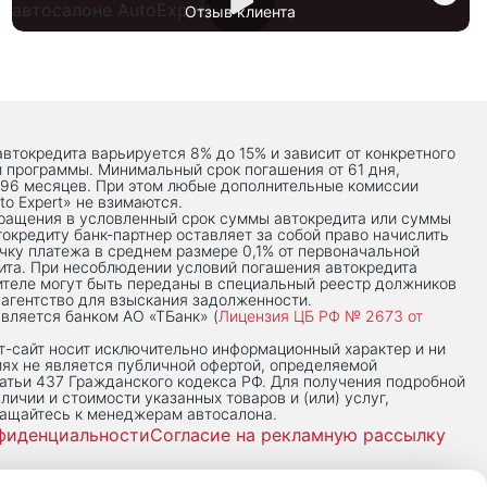
Отзыв клиента
автокредита варьируется 8% до 15% и зависит от конкретного
й программы. Минимальный срок погашения от 61 дня,
 96 месяцев. При этом любые дополнительные комиссии
to Expert» не взимаются.
вращения в условленный срок суммы автокредита или суммы
токредиту банк-партнер оставляет за собой право начислить
чку платежа в среднем размере 0,1% от первоначальной
ита. При несоблюдении условий погашения автокредита
теле могут быть переданы в специальный реестр должников
 агентство для взыскания задолженности.
вляется банком АО «ТБанк» (
Лицензия ЦБ РФ № 2673 от
-сaйт носит исключительно информационный характер и ни
иях не является публичной офертой, определяемой
тьи 437 Гражданского кодекса РФ. Для получения подробной
личии и стоимости указанных товаров и (или) услуг,
ращайтесь к менеджерам автосалона.
фиденциальности
Согласие на рекламную рассылку