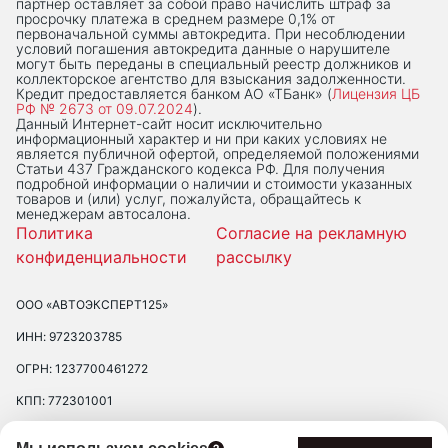
партнер оставляет за собой право начислить штраф за
просрочку платежа в среднем размере 0,1% от
первоначальной суммы автокредита. При несоблюдении
условий погашения автокредита данные о нарушителе
могут быть переданы в специальный реестр должников и
коллекторское агентство для взыскания задолженности.
Кредит предоставляется банком АО «ТБанк» (
Лицензия ЦБ
РФ № 2673 от 09.07.2024
).
Данный Интернет-сaйт носит исключительно
информационный характер и ни при каких условиях не
является публичной офертой, определяемой положениями
Статьи 437 Гражданского кодекса РФ. Для получения
подробной информации о наличии и стоимости указанных
товаров и (или) услуг, пожалуйста, обращайтесь к
менеджерам автосалона.
Политика
Согласие на рекламную
конфиденциальности
рассылку
ООО «АВТОЭКСПЕРТ125»
ИНН: 9723203785
ОГРН: 1237700461272
КПП: 772301001
ЮРИДИЧЕСКИЙ АДРЕС: 109390 ГОР. МОСКВА, УЛ. ЛЮБЛИНСКАЯ, Д.