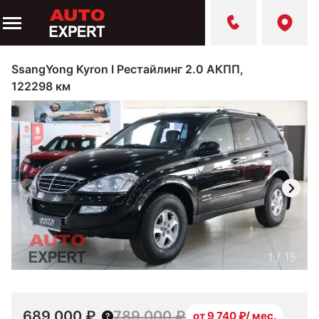
SsangYong Kyron I Рестайлинг 2.0 АКПП,
122298 км
1
/
15
689 000 ₽
789 000 ₽
от 9 740 ₽/ мес.