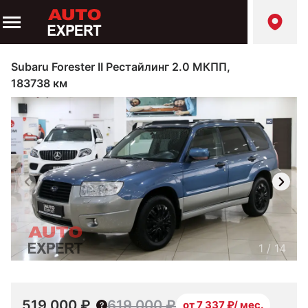
Subaru Forester II Рестайлинг 2.0 МКПП,
183738 км
1
/
14
519 000 ₽
619 000 ₽
от 7 337 ₽/ мес.