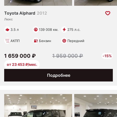
Toyota Alphard
2012
Люкс
3.5 л
139 008 км.
275 л.с.
АКПП
Бензин
Передний
1 659 000 ₽
1 959 000 ₽
-15%
от 23 453 ₽/мес.
Подробнее