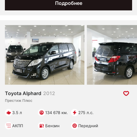
Подробнее
Toyota Alphard
2012
Престиж Плюс
3.5 л
134 678 км.
275 л.с.
АКПП
Бензин
Передний