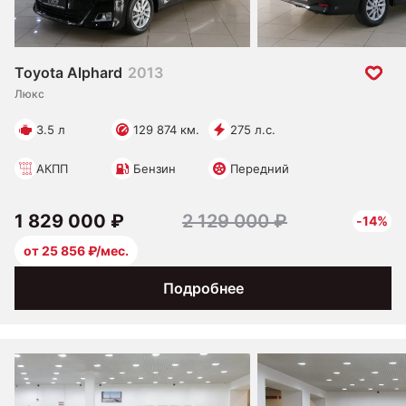
Toyota Alphard
2013
Люкс
3.5 л
129 874 км.
275 л.с.
АКПП
Бензин
Передний
1 829 000 ₽
2 129 000 ₽
-14%
от 25 856 ₽/мес.
Подробнее