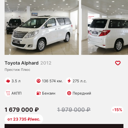
Toyota Alphard
2012
Престиж Плюс
3.5 л
136 574 км.
275 л.с.
АКПП
Бензин
Передний
1 679 000 ₽
1 979 000 ₽
-15%
от 23 735 ₽/мес.