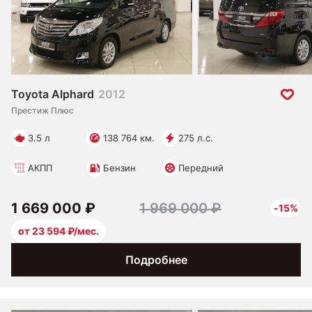
Toyota Alphard
2012
Престиж Плюс
3.5 л
138 764 км.
275 л.с.
АКПП
Бензин
Передний
1 669 000 ₽
1 969 000 ₽
-15%
от 23 594 ₽/мес.
Подробнее