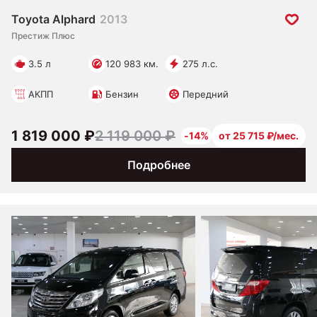
Toyota Alphard
2013
Престиж Плюс
3.5 л
120 983 км.
275 л.с.
АКПП
Бензин
Передний
1 819 000 ₽
2 119 000 ₽
-14%
от 25 715 ₽/мес.
Подробнее