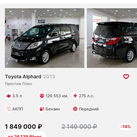
Toyota Alphard
2013
Престиж Плюс
3.5 л
126 553 км.
275 л.с.
АКПП
Бензин
Передний
1 849 000 ₽
2 149 000 ₽
-14%
от 26 139 ₽/мес.