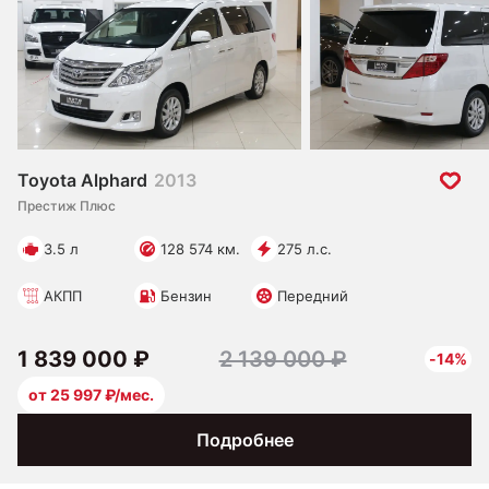
Toyota Alphard
2013
Престиж Плюс
3.5 л
128 574 км.
275 л.с.
АКПП
Бензин
Передний
1 839 000 ₽
2 139 000 ₽
-14%
от 25 997 ₽/мес.
Подробнее