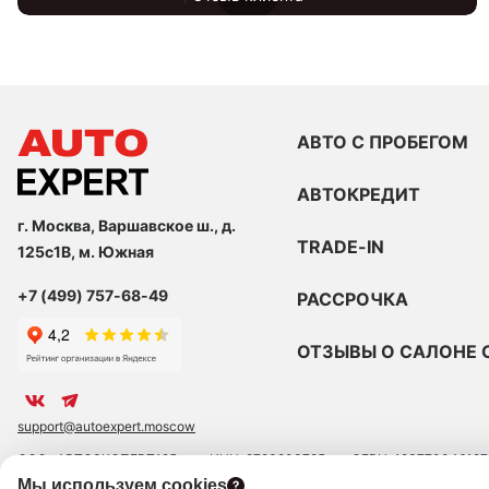
АВТО С ПРОБЕГОМ
АВТОКРЕДИТ
г. Москва, Варшавское ш., д.
TRADE-IN
125с1В, м. Южная
+7 (499) 757-68-49
РАССРОЧКА
ОТЗЫВЫ О САЛОНЕ 
support@autoexpert.moscow
ООО «АВТОЭКСПЕРТ125»
ИНН: 9723203785
ОГРН: 123770046127
Мы используем cookies
ЮРИДИЧЕСКИЙ АДРЕС: 109390 ГОР. МОСКВА, УЛ. ЛЮБЛИНСКАЯ, Д. 47,