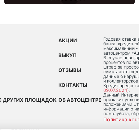
Годовая ставка 
АКЦИИ
банка, кредитно
максимальный -
автоцентром «Au
ВЫКУП
В случае невоз
процентов по ав
штраф за просро
ОТЗЫВЫ
суммы автокред
данные о наруши
и коллекторское
КОНТАКТЫ
Кредит предоста
09.07.2024
).
Данный Интернет
С ДРУГИХ ПЛОЩАДОК
ОБ АВТОЦЕНТРЕ
при каких услов
положениями Ста
информации о на
пожалуйста, об
Политика кон
2
КПП: 772301001
 ПОМ. 2/Н