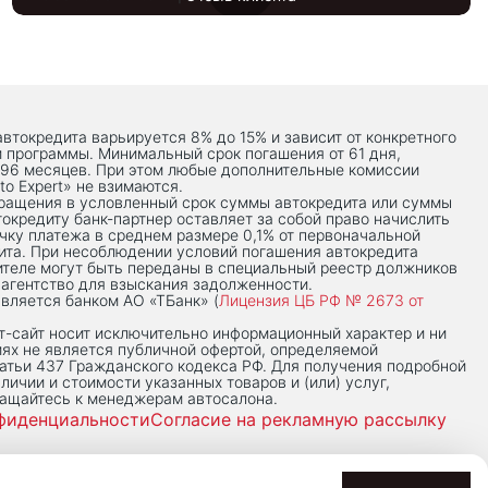
автокредита варьируется 8% до 15% и зависит от конкретного
й программы. Минимальный срок погашения от 61 дня,
 96 месяцев. При этом любые дополнительные комиссии
to Expert» не взимаются.
вращения в условленный срок суммы автокредита или суммы
токредиту банк-партнер оставляет за собой право начислить
чку платежа в среднем размере 0,1% от первоначальной
ита. При несоблюдении условий погашения автокредита
теле могут быть переданы в специальный реестр должников
 агентство для взыскания задолженности.
вляется банком АО «ТБанк» (
Лицензия ЦБ РФ № 2673 от
-сaйт носит исключительно информационный характер и ни
иях не является публичной офертой, определяемой
тьи 437 Гражданского кодекса РФ. Для получения подробной
личии и стоимости указанных товаров и (или) услуг,
ращайтесь к менеджерам автосалона.
фиденциальности
Согласие на рекламную рассылку