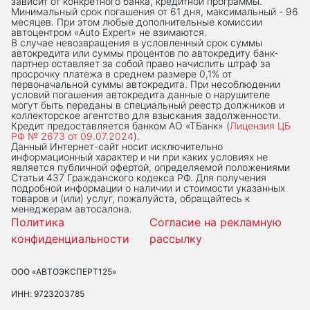
зависит от конкретного банка, кредитной программы.
Минимальный срок погашения от 61 дня, максимальный - 96
месяцев. При этом любые дополнительные комиссии
автоцентром «Auto Expert» не взимаются.
В случае невозвращения в условленный срок суммы
автокредита или суммы процентов по автокредиту банк-
партнер оставляет за собой право начислить штраф за
просрочку платежа в среднем размере 0,1% от
первоначальной суммы автокредита. При несоблюдении
условий погашения автокредита данные о нарушителе
могут быть переданы в специальный реестр должников и
коллекторское агентство для взыскания задолженности.
Кредит предоставляется банком АО «ТБанк» (
Лицензия ЦБ
РФ № 2673 от 09.07.2024
).
Данный Интернет-сaйт носит исключительно
информационный характер и ни при каких условиях не
является публичной офертой, определяемой положениями
Статьи 437 Гражданского кодекса РФ. Для получения
подробной информации о наличии и стоимости указанных
товаров и (или) услуг, пожалуйста, обращайтесь к
менеджерам автосалона.
Политика
Согласие на рекламную
конфиденциальности
рассылку
ООО «АВТОЭКСПЕРТ125»
ИНН: 9723203785