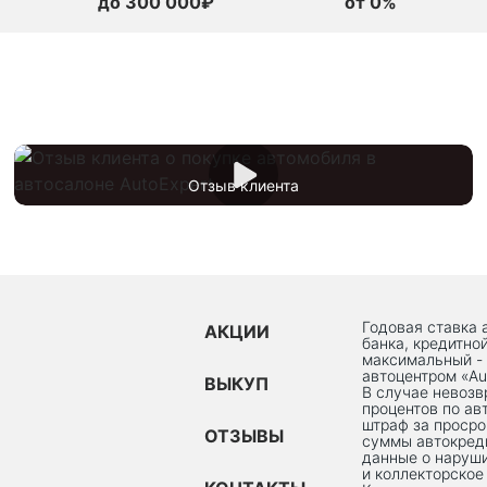
до 300 000₽
от 0%
Отзыв клиента
Годовая ставка 
АКЦИИ
банка, кредитно
максимальный -
автоцентром «Au
ВЫКУП
В случае невоз
процентов по ав
штраф за просро
ОТЗЫВЫ
суммы автокред
данные о наруши
и коллекторское