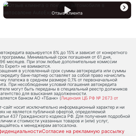
Отзыв клиента
автокредита варьируется 8% до 15% и зависит от конкретного
й программы. Минимальный срок погашения от 61 дня,
 96 месяцев. При этом любые дополнительные комиссии
to Expert» не взимаются.
вращения в условленный срок суммы автокредита или суммы
токредиту банк-партнер оставляет за собой право начислить
чку платежа в среднем размере 0,1% от первоначальной
ита. При несоблюдении условий погашения автокредита
теле могут быть переданы в специальный реестр должников
 агентство для взыскания задолженности.
вляется банком АО «ТБанк» (
Лицензия ЦБ РФ № 2673 от
-сaйт носит исключительно информационный характер и ни
иях не является публичной офертой, определяемой
тьи 437 Гражданского кодекса РФ. Для получения подробной
личии и стоимости указанных товаров и (или) услуг,
ращайтесь к менеджерам автосалона.
фиденциальности
Согласие на рекламную рассылку