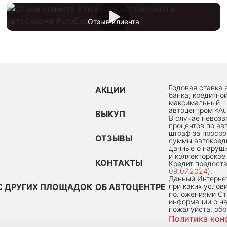
Отзыв клиента
Годовая ставка 
АКЦИИ
банка, кредитно
максимальный -
автоцентром «Au
ВЫКУП
В случае невоз
процентов по ав
штраф за просро
ОТЗЫВЫ
суммы автокред
данные о наруши
и коллекторское
КОНТАКТЫ
Кредит предоста
09.07.2024
).
Данный Интернет
С ДРУГИХ ПЛОЩАДОК
ОБ АВТОЦЕНТРЕ
при каких услов
положениями Ста
информации о на
пожалуйста, об
Политика кон