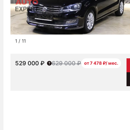
1
/
11
529 000 ₽
629 000 ₽
от 7 478 ₽/ мес.