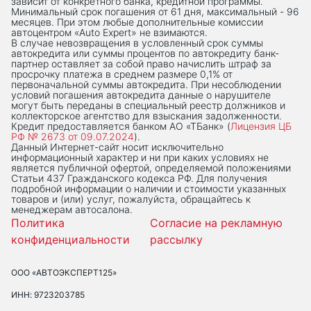
зависит от конкретного банка, кредитной программы.
Минимальный срок погашения от 61 дня, максимальный - 96
месяцев. При этом любые дополнительные комиссии
автоцентром «Auto Expert» не взимаются.
В случае невозвращения в условленный срок суммы
автокредита или суммы процентов по автокредиту банк-
партнер оставляет за собой право начислить штраф за
просрочку платежа в среднем размере 0,1% от
первоначальной суммы автокредита. При несоблюдении
условий погашения автокредита данные о нарушителе
могут быть переданы в специальный реестр должников и
коллекторское агентство для взыскания задолженности.
Кредит предоставляется банком АО «ТБанк» (
Лицензия ЦБ
РФ № 2673 от 09.07.2024
).
Данный Интернет-сaйт носит исключительно
информационный характер и ни при каких условиях не
является публичной офертой, определяемой положениями
Статьи 437 Гражданского кодекса РФ. Для получения
подробной информации о наличии и стоимости указанных
товаров и (или) услуг, пожалуйста, обращайтесь к
менеджерам автосалона.
Политика
Согласие на рекламную
конфиденциальности
рассылку
ООО «АВТОЭКСПЕРТ125»
ИНН: 9723203785