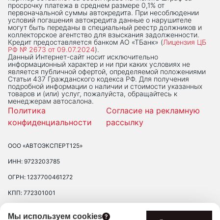
просрочку платежа в среднем размере 0,1% от
первоначальной суммы автокредита. При несоблюдении
условий погашения автокредита данные о нарушителе
могут быть переданы в специальный реестр должников и
коллекторское агентство для взыскания задолженности.
Кредит предоставляется банком АО «ТБанк» (
Лицензия ЦБ
РФ № 2673 от 09.07.2024
).
Данный Интернет-сaйт носит исключительно
информационный характер и ни при каких условиях не
является публичной офертой, определяемой положениями
Статьи 437 Гражданского кодекса РФ. Для получения
подробной информации о наличии и стоимости указанных
товаров и (или) услуг, пожалуйста, обращайтесь к
менеджерам автосалона.
Политика
Согласие на рекламную
конфиденциальности
рассылку
ООО «АВТОЭКСПЕРТ125»
ИНН: 9723203785
ОГРН: 1237700461272
КПП: 772301001
ЮРИДИЧЕСКИЙ АДРЕС: 109390 ГОР. МОСКВА, УЛ. ЛЮБЛИНСКАЯ, Д.
Мы используем cookies