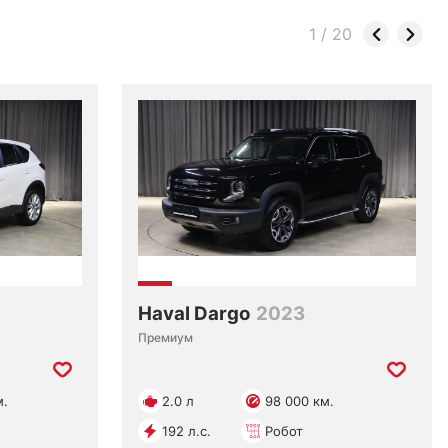
1
/
20
Haval Dargo
2023
Премиум
м.
2.0 л
98 000 км.
192 л.с.
Робот