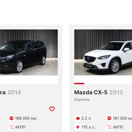
ira
2014
Mazda CX-5
2013
Supreme
188 000 км.
2.2 л
181 000 к
АКПП
175 л.с.
АКПП