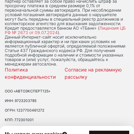
партнер оставляет за собой право начислить штраф за
просрочку платежа в среднем размере 0,1% от
первоначальной суммы автокредита. При несоблюдении
условий погашения автокредита данные о нарушителе
могут быть переданы в специальный реестр должников и
коллекторское агентство для взыскания задолженности.
Кредит предоставляется банком АО «ТБанк» (
Лицензия ЦБ
РФ № 2673 от 09.07.2024
).
Данный Интернет-сaйт носит исключительно
информационный характер и ни при каких условиях не
является публичной офертой, определяемой положениями
Статьи 437 Гражданского кодекса РФ. Для получения
подробной информации о наличии и стоимости указанных
товаров и (или) услуг, пожалуйста, обращайтесь к
менеджерам автосалона.
Политика
Согласие на рекламную
конфиденциальности
рассылку
ООО «АВТОЭКСПЕРТ125»
ИНН: 9723203785
ОГРН: 1237700461272
КПП: 772301001
ЮРИДИЧЕСКИЙ АДРЕС: 109390 ГОР. МОСКВА, УЛ. ЛЮБЛИНСКАЯ, Д.