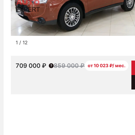
1
/
12
709 000 ₽
859 000 ₽
от 10 023 ₽/ мес.