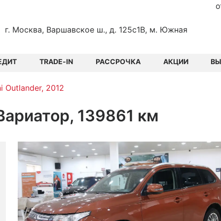
о
г. Москва, Варшавское ш., д. 125с1В, м. Южная
ЕДИТ
TRADE-IN
РАССРОЧКА
АКЦИИ
В
i Outlander, 2012
0 Вариатор, 139861 км