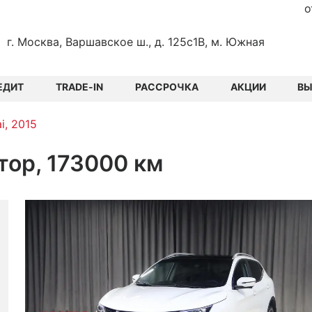
о
г. Москва, Варшавское ш., д. 125с1В, м. Южная
ЕДИТ
TRADE-IN
РАССРОЧКА
АКЦИИ
В
i, 2015
атор, 173000 км