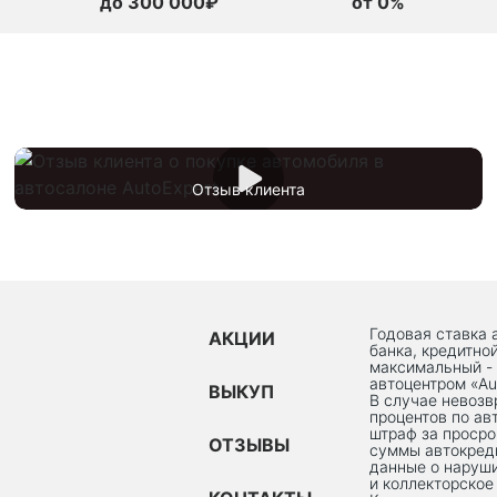
до 300 000₽
от 0%
Отзыв клиента
Годовая ставка 
АКЦИИ
банка, кредитно
максимальный -
автоцентром «Au
ВЫКУП
В случае невоз
процентов по ав
штраф за просро
ОТЗЫВЫ
суммы автокред
данные о наруши
и коллекторское