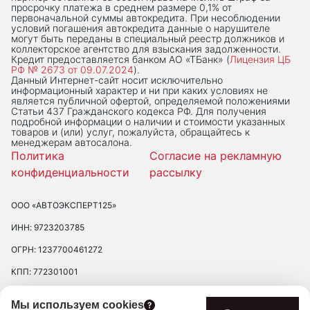
просрочку платежа в среднем размере 0,1% от
первоначальной суммы автокредита. При несоблюдении
условий погашения автокредита данные о нарушителе
могут быть переданы в специальный реестр должников и
коллекторское агентство для взыскания задолженности.
Кредит предоставляется банком АО «ТБанк» (
Лицензия ЦБ
РФ № 2673 от 09.07.2024
).
Данный Интернет-сaйт носит исключительно
информационный характер и ни при каких условиях не
является публичной офертой, определяемой положениями
Статьи 437 Гражданского кодекса РФ. Для получения
подробной информации о наличии и стоимости указанных
товаров и (или) услуг, пожалуйста, обращайтесь к
менеджерам автосалона.
Политика
Согласие на рекламную
конфиденциальности
рассылку
ООО «АВТОЭКСПЕРТ125»
ИНН: 9723203785
ОГРН: 1237700461272
КПП: 772301001
ЮРИДИЧЕСКИЙ АДРЕС: 109390 ГОР. МОСКВА, УЛ. ЛЮБЛИНСКАЯ, Д.
Мы используем cookies