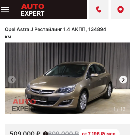
Opel Astra J Рестайлинг 1.4 АКПП, 134894
км
1
/
13
509 000 ₽
609 000 ₽
от 7 196 ₽/ мес.