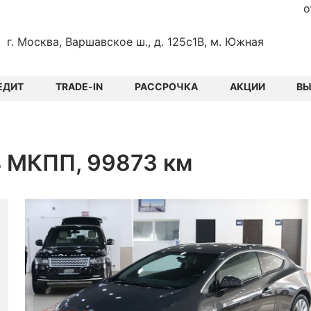
о
г. Москва, Варшавское ш., д. 125с1В, м. Южная
ЕДИТ
TRADE-IN
РАССРОЧКА
АКЦИИ
В
.4 МКПП, 99873 км