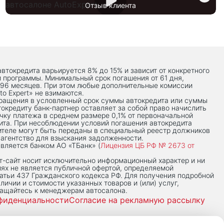
Отзыв клиента
автокредита варьируется 8% до 15% и зависит от конкретного
й программы. Минимальный срок погашения от 61 дня,
 96 месяцев. При этом любые дополнительные комиссии
to Expert» не взимаются.
вращения в условленный срок суммы автокредита или суммы
токредиту банк-партнер оставляет за собой право начислить
чку платежа в среднем размере 0,1% от первоначальной
ита. При несоблюдении условий погашения автокредита
теле могут быть переданы в специальный реестр должников
 агентство для взыскания задолженности.
вляется банком АО «ТБанк» (
Лицензия ЦБ РФ № 2673 от
-сaйт носит исключительно информационный характер и ни
иях не является публичной офертой, определяемой
тьи 437 Гражданского кодекса РФ. Для получения подробной
личии и стоимости указанных товаров и (или) услуг,
ращайтесь к менеджерам автосалона.
фиденциальности
Согласие на рекламную рассылку