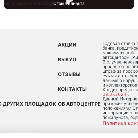
Отзыв клиента
Годовая ставка 
АКЦИИ
банка, кредитно
максимальный -
автоцентром «Au
ВЫКУП
В случае невоз
процентов по ав
штраф за просро
ОТЗЫВЫ
суммы автокред
данные о наруши
и коллекторское
КОНТАКТЫ
Кредит предоста
09.07.2024
).
Данный Интернет
С ДРУГИХ ПЛОЩАДОК
ОБ АВТОЦЕНТРЕ
при каких услов
положениями Ста
информации о на
пожалуйста, об
Политика кон
2
КПП: 772301001