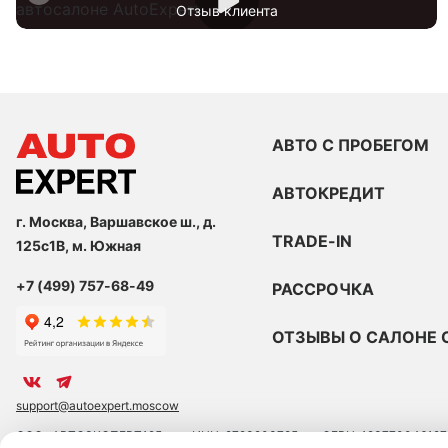
Отзыв клиента
АВТО С ПРОБЕГОМ
АВТОКРЕДИТ
г. Москва, Варшавское ш., д.
TRADE-IN
125с1В, м. Южная
+7 (499) 757-68-49
РАССРОЧКА
ОТЗЫВЫ О САЛОНЕ 
support@autoexpert.moscow
ООО «АВТОЭКСПЕРТ125»
ИНН: 9723203785
ОГРН: 123770046127