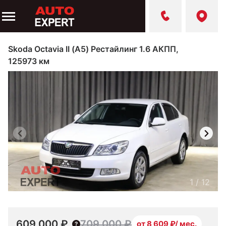
Skoda Octavia II (A5) Рестайлинг 1.6 АКПП,
125973 км
1
/
12
609 000 ₽
709 000 ₽
от 8 609 ₽/ мес.