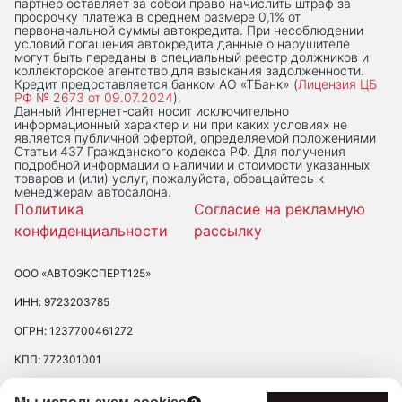
партнер оставляет за собой право начислить штраф за
просрочку платежа в среднем размере 0,1% от
первоначальной суммы автокредита. При несоблюдении
условий погашения автокредита данные о нарушителе
могут быть переданы в специальный реестр должников и
коллекторское агентство для взыскания задолженности.
Кредит предоставляется банком АО «ТБанк» (
Лицензия ЦБ
РФ № 2673 от 09.07.2024
).
Данный Интернет-сaйт носит исключительно
информационный характер и ни при каких условиях не
является публичной офертой, определяемой положениями
Статьи 437 Гражданского кодекса РФ. Для получения
подробной информации о наличии и стоимости указанных
товаров и (или) услуг, пожалуйста, обращайтесь к
менеджерам автосалона.
Политика
Согласие на рекламную
конфиденциальности
рассылку
ООО «АВТОЭКСПЕРТ125»
ИНН: 9723203785
ОГРН: 1237700461272
КПП: 772301001
ЮРИДИЧЕСКИЙ АДРЕС: 109390 ГОР. МОСКВА, УЛ. ЛЮБЛИНСКАЯ, Д.