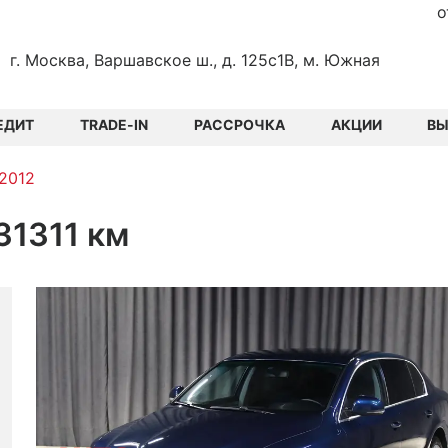
о
г. Москва, Варшавское ш., д. 125с1В, м. Южная
ЕДИТ
TRADE-IN
РАССРОЧКА
АКЦИИ
В
 2012
131311 км