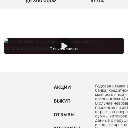
до 300 000₽
от 0%
Отзыв клиента
Годовая ставка 
АКЦИИ
банка, кредитно
максимальный -
автоцентром «Au
ВЫКУП
В случае невоз
процентов по ав
штраф за просро
ОТЗЫВЫ
суммы автокред
данные о наруши
и коллекторское