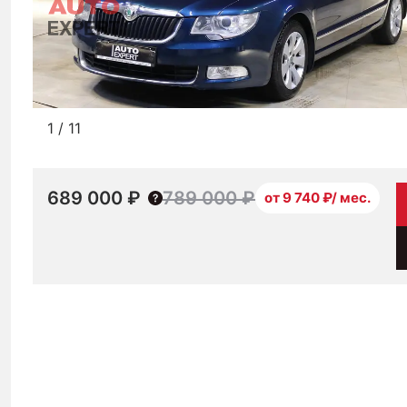
1
/
11
689 000 ₽
789 000 ₽
от 9 740 ₽/ мес.