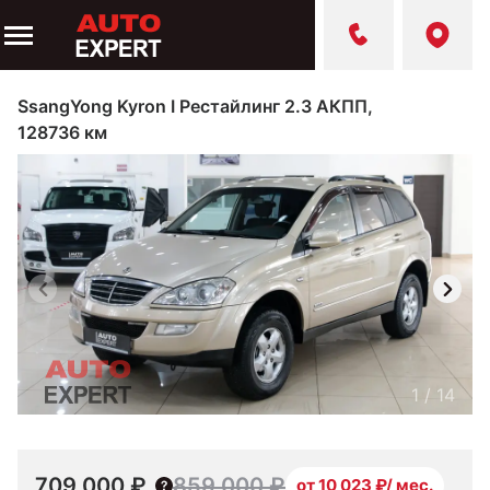
SsangYong Kyron I Рестайлинг 2.3 АКПП,
128736 км
1
/
14
709 000 ₽
859 000 ₽
от 10 023 ₽/ мес.