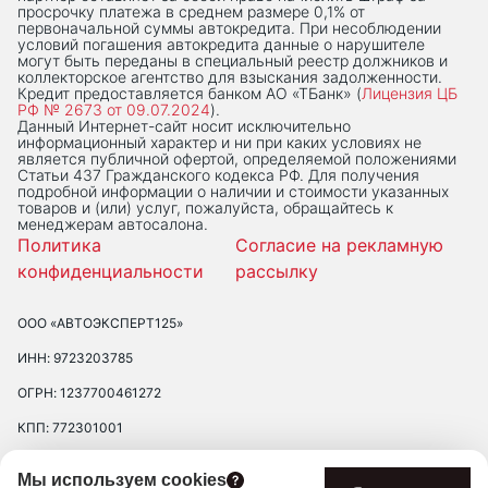
просрочку платежа в среднем размере 0,1% от
первоначальной суммы автокредита. При несоблюдении
условий погашения автокредита данные о нарушителе
могут быть переданы в специальный реестр должников и
коллекторское агентство для взыскания задолженности.
Кредит предоставляется банком АО «ТБанк» (
Лицензия ЦБ
РФ № 2673 от 09.07.2024
).
Данный Интернет-сaйт носит исключительно
информационный характер и ни при каких условиях не
является публичной офертой, определяемой положениями
Статьи 437 Гражданского кодекса РФ. Для получения
подробной информации о наличии и стоимости указанных
товаров и (или) услуг, пожалуйста, обращайтесь к
менеджерам автосалона.
Политика
Согласие на рекламную
конфиденциальности
рассылку
ООО «АВТОЭКСПЕРТ125»
ИНН: 9723203785
ОГРН: 1237700461272
КПП: 772301001
ЮРИДИЧЕСКИЙ АДРЕС: 109390 ГОР. МОСКВА, УЛ. ЛЮБЛИНСКАЯ, Д.
Мы используем cookies