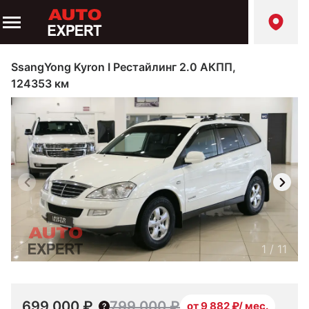
SsangYong Kyron I Рестайлинг 2.0 АКПП,
124353 км
1
/
11
699 000 ₽
799 000 ₽
от 9 882 ₽/ мес.