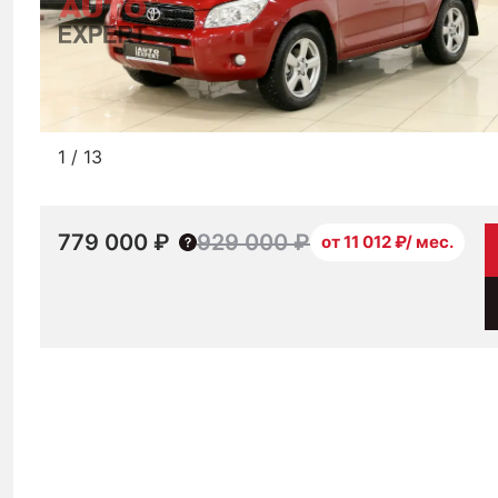
1
/
13
779 000 ₽
929 000 ₽
от 11 012 ₽/ мес.