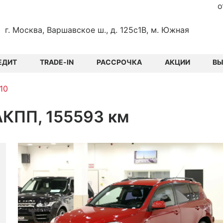
о
г. Москва, Варшавское ш., д. 125с1В, м. Южная
ЕДИТ
TRADE-IN
РАССРОЧКА
АКЦИИ
В
10
 АКПП, 155593 км