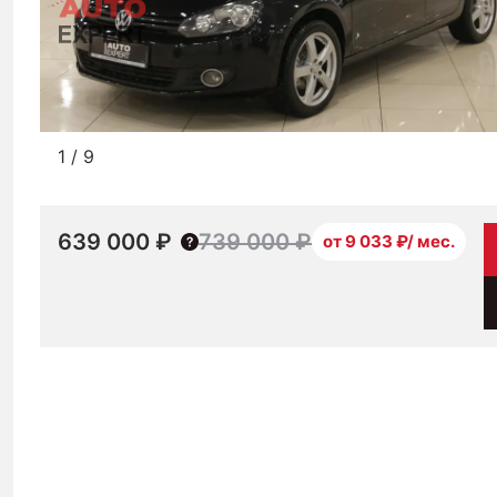
1
/
9
639 000 ₽
739 000 ₽
от 9 033 ₽/ мес.