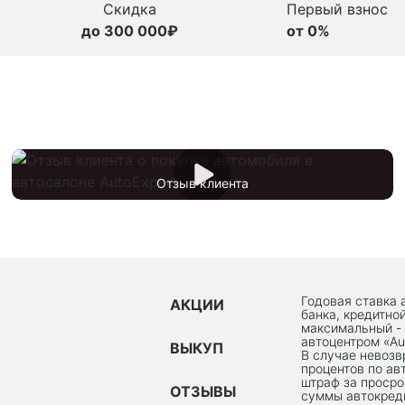
Скидка
Первый взнос
до 300 000₽
от 0%
Отзыв клиента
Годовая ставка 
АКЦИИ
банка, кредитно
максимальный -
автоцентром «Au
ВЫКУП
В случае невоз
процентов по ав
штраф за просро
ОТЗЫВЫ
суммы автокред