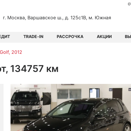
о
г. Москва, Варшавское ш., д. 125с1В, м. Южная
ЕДИТ
TRADE-IN
РАССРОЧКА
АКЦИИ
В
Golf, 2012
от, 134757 км