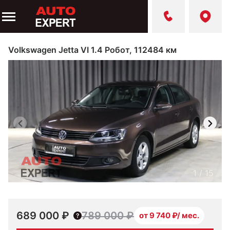
Volkswagen Jetta VI 1.4 Робот, 112484 км
1
/
15
689 000 ₽
789 000 ₽
от 9 740 ₽/ мес.