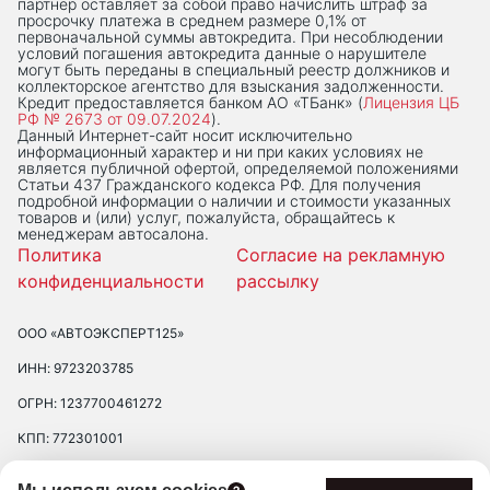
партнер оставляет за собой право начислить штраф за
просрочку платежа в среднем размере 0,1% от
первоначальной суммы автокредита. При несоблюдении
условий погашения автокредита данные о нарушителе
могут быть переданы в специальный реестр должников и
коллекторское агентство для взыскания задолженности.
Кредит предоставляется банком АО «ТБанк» (
Лицензия ЦБ
РФ № 2673 от 09.07.2024
).
Данный Интернет-сaйт носит исключительно
информационный характер и ни при каких условиях не
является публичной офертой, определяемой положениями
Статьи 437 Гражданского кодекса РФ. Для получения
подробной информации о наличии и стоимости указанных
товаров и (или) услуг, пожалуйста, обращайтесь к
менеджерам автосалона.
Политика
Согласие на рекламную
конфиденциальности
рассылку
ООО «АВТОЭКСПЕРТ125»
ИНН: 9723203785
ОГРН: 1237700461272
КПП: 772301001
ЮРИДИЧЕСКИЙ АДРЕС: 109390 ГОР. МОСКВА, УЛ. ЛЮБЛИНСКАЯ, Д.