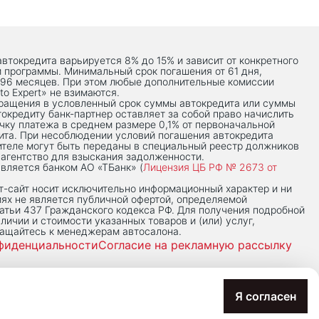
автокредита варьируется 8% до 15% и зависит от конкретного
й программы. Минимальный срок погашения от 61 дня,
 96 месяцев. При этом любые дополнительные комиссии
to Expert» не взимаются.
вращения в условленный срок суммы автокредита или суммы
токредиту банк-партнер оставляет за собой право начислить
чку платежа в среднем размере 0,1% от первоначальной
ита. При несоблюдении условий погашения автокредита
теле могут быть переданы в специальный реестр должников
 агентство для взыскания задолженности.
вляется банком АО «ТБанк» (
Лицензия ЦБ РФ № 2673 от
-сaйт носит исключительно информационный характер и ни
иях не является публичной офертой, определяемой
тьи 437 Гражданского кодекса РФ. Для получения подробной
личии и стоимости указанных товаров и (или) услуг,
ращайтесь к менеджерам автосалона.
фиденциальности
Согласие на рекламную рассылку
Я согласен