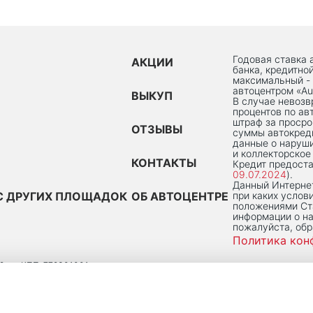
Годовая ставка 
АКЦИИ
банка, кредитно
максимальный -
автоцентром «Au
ВЫКУП
В случае невоз
процентов по ав
штраф за просро
ОТЗЫВЫ
суммы автокред
данные о наруши
и коллекторское
КОНТАКТЫ
Кредит предоста
09.07.2024
).
Данный Интернет
С ДРУГИХ ПЛОЩАДОК
ОБ АВТОЦЕНТРЕ
при каких услов
положениями Ста
информации о на
пожалуйста, об
Политика кон
2
КПП: 772301001
 ПОМ. 2/Н