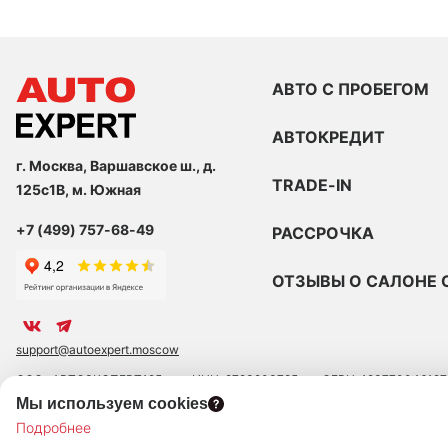
АВТО С ПРОБЕГОМ
АВТОКРЕДИТ
г. Москва, Варшавское ш., д.
TRADE-IN
125с1В, м. Южная
+7 (499) 757-68-49
РАССРОЧКА
ОТЗЫВЫ О САЛОНЕ 
support@autoexpert.moscow
ООО «АВТОЭКСПЕРТ125»
ИНН: 9723203785
ОГРН: 123770046127
Мы используем cookies
ЮРИДИЧЕСКИЙ АДРЕС: 109390 ГОР. МОСКВА, УЛ. ЛЮБЛИНСКАЯ, Д. 47,
Подробнее