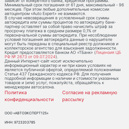
зависит от конкретного банка, кредитной программы.
Минимальный срок погашения от 61 дня, максимальный - 96
месяцев. При этом любые дополнительные комиссии
автоцентром «Auto Expert» не взимаются.
В случае невозвращения в условленный срок суммы
автокредита или суммы процентов по автокредиту банк-
партнер оставляет за собой право начислить штраф за
просрочку платежа в среднем размере 0,1% от
первоначальной суммы автокредита. При несоблюдении
условий погашения автокредита данные о нарушителе
могут быть переданы в специальный реестр должников и
коллекторское агентство для взыскания задолженности.
Кредит предоставляется банком АО «ТБанк» (
Лицензия ЦБ
РФ № 2673 от 09.07.2024
).
Данный Интернет-сaйт носит исключительно
информационный характер и ни при каких условиях не
является публичной офертой, определяемой положениями
Статьи 437 Гражданского кодекса РФ. Для получения
подробной информации о наличии и стоимости указанных
товаров и (или) услуг, пожалуйста, обращайтесь к
менеджерам автосалона.
Политика
Согласие на рекламную
конфиденциальности
рассылку
ООО «АВТОЭКСПЕРТ125»
ИНН: 9723203785