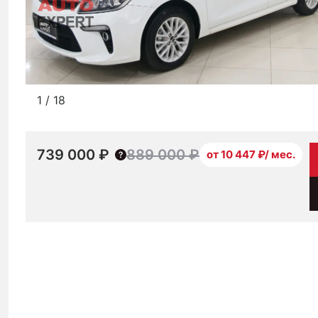
1
/
18
739 000 ₽
889 000 ₽
от 10 447 ₽/ мес.