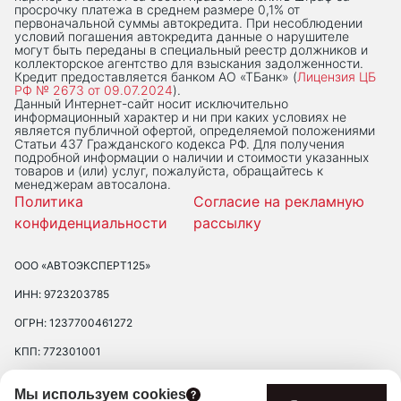
просрочку платежа в среднем размере 0,1% от
первоначальной суммы автокредита. При несоблюдении
условий погашения автокредита данные о нарушителе
могут быть переданы в специальный реестр должников и
коллекторское агентство для взыскания задолженности.
Кредит предоставляется банком АО «ТБанк» (
Лицензия ЦБ
РФ № 2673 от 09.07.2024
).
Данный Интернет-сaйт носит исключительно
информационный характер и ни при каких условиях не
является публичной офертой, определяемой положениями
Статьи 437 Гражданского кодекса РФ. Для получения
подробной информации о наличии и стоимости указанных
товаров и (или) услуг, пожалуйста, обращайтесь к
менеджерам автосалона.
Политика
Согласие на рекламную
конфиденциальности
рассылку
ООО «АВТОЭКСПЕРТ125»
ИНН: 9723203785
ОГРН: 1237700461272
КПП: 772301001
ЮРИДИЧЕСКИЙ АДРЕС: 109390 ГОР. МОСКВА, УЛ. ЛЮБЛИНСКАЯ, Д.
Мы используем cookies