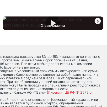
Отзыв клиента
автокредита варьируется 8% до 15% и зависит от конкретного
й программы. Минимальный срок погашения от 61 дня,
 96 месяцев. При этом любые дополнительные комиссии
to Expert» не взимаются.
вращения в условленный срок суммы автокредита или суммы
токредиту банк-партнер оставляет за собой право начислить
чку платежа в среднем размере 0,1% от первоначальной
ита. При несоблюдении условий погашения автокредита
теле могут быть переданы в специальный реестр должников
 агентство для взыскания задолженности.
вляется банком АО «ТБанк» (
Лицензия ЦБ РФ № 2673 от
-сaйт носит исключительно информационный характер и ни
иях не является публичной офертой, определяемой
тьи 437 Гражданского кодекса РФ. Для получения подробной