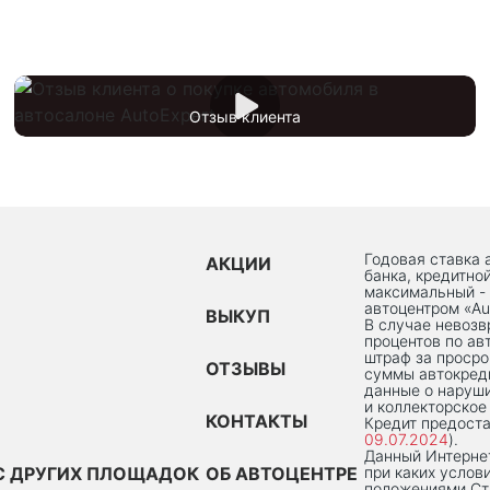
Отзыв клиента
Годовая ставка 
АКЦИИ
банка, кредитно
максимальный -
автоцентром «Au
ВЫКУП
В случае невоз
процентов по ав
штраф за просро
ОТЗЫВЫ
суммы автокред
данные о наруши
и коллекторское
КОНТАКТЫ
Кредит предоста
09.07.2024
).
Данный Интернет
С ДРУГИХ ПЛОЩАДОК
ОБ АВТОЦЕНТРЕ
при каких услов
положениями Ста