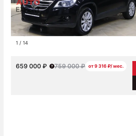
1
/
14
659 000 ₽
759 000 ₽
от 9 316 ₽/ мес.