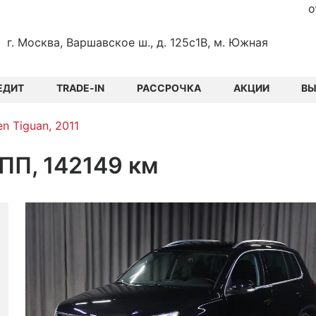
о
г. Москва, Варшавское ш., д. 125с1В, м. Южная
ЕДИТ
TRADE-IN
РАССРОЧКА
АКЦИИ
В
n Tiguan, 2011
КПП, 142149 км