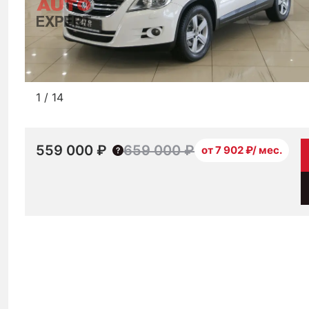
1
/
14
559 000 ₽
659 000 ₽
от 7 902 ₽/ мес.