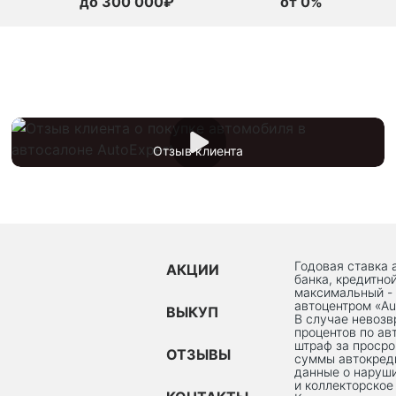
до 300 000₽
от 0%
Отзыв клиента
Годовая ставка 
АКЦИИ
банка, кредитно
максимальный -
автоцентром «Au
ВЫКУП
В случае невоз
процентов по ав
штраф за просро
ОТЗЫВЫ
суммы автокред
данные о наруши
и коллекторское